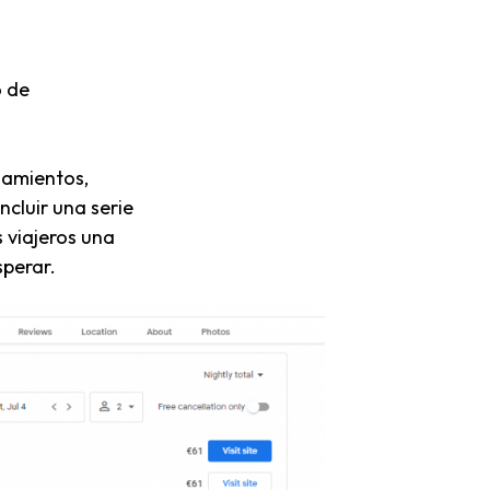
o de
jamientos,
cluir una serie
s viajeros una
sperar.