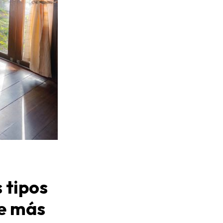
s tipos
te más