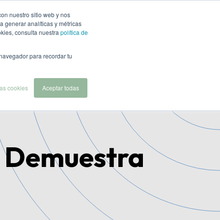
Español
English
Nederlands
con nuestro sitio web y nos
a generar analíticas y métricas
okies, consulta nuestra
política de
ara quién
Nosotros
Contacto y demo
 navegador para recordar tu
las cookies
Aceptar todas
: Demuestra