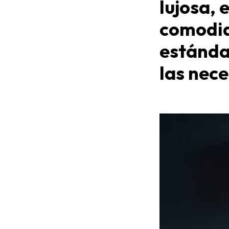
lujosa, 
comodid
estándar
las nece