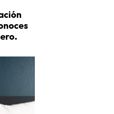
ación
conoces
jero.