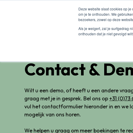
Deze website slaat cookies op je
om je te onthouden. We gebruiken
bezoekers, zowel op deze website
Als je weigert, zal je surfgedrag 
onthouden dat je niet gevolgd wil
Contact & De
Wilt u een demo, of heeft u een andere vra
graag met je in gesprek. Bel ons op
+31 (0)73 
vul het contactformulier hieronder in en we l
mogelijk van ons horen.
We helpen u graag om meer boekingen te rea