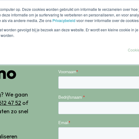
 computer op. Deze cookies worden gebruikt om informatie te verzamelen over hoe
 deze informatie om je surfervaring te verbeteren en personaliseren, en voor an
 als via andere media. Zie ons
Privacybeleid
voor meer informatie over de cookies
Home
Oplossingen
Kennis
Cases
niet worden gevolgd bij je bezoek aan deze website. Er wordt een kleine cookie in j
t worden.
Cookie
mo
Voornaam
*
ag? We gaan
Bedrijfsnaam
*
612 47 52
of
aten zo snel
Email
*
liseren