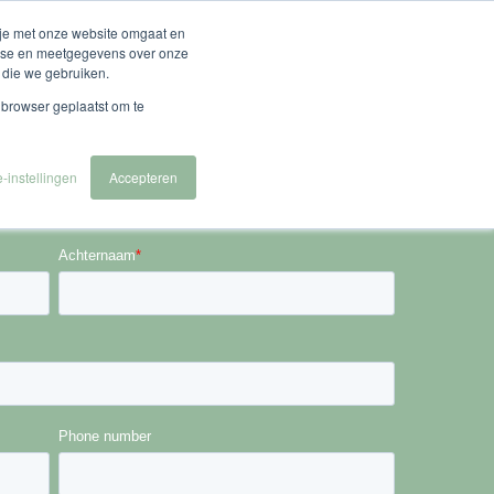
Español
English
Nederlands
 je met onze website omgaat en
alyse en meetgegevens over onze
 die we gebruiken.
Voor wie
Over ons
Contact & Demo
e browser geplaatst om te
-instellingen
Accepteren
Achternaam
*
Phone number